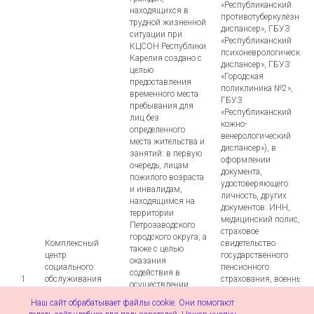
«Республиканский
находящихся в
противотуберкулёзный
трудной жизненной
диспансер», ГБУЗ
ситуации при
«Республиканский
КЦСОН Республики
психоневрологический
Карелия создано с
диспансер», ГБУЗ
целью
«Городская
предоставления
поликлиника №2»,
временного места
ГБУЗ
пребывания для
«Республиканский
лиц без
кожно-
определенного
венерологический
места жительства и
диспансер»), в
занятий: в первую
оформлении
очередь, лицам
документа,
пожилого возраста
удостоверяющего
и инвалидам,
личность, других
находящимся на
документов: ИНН,
территории
медицинский полис,
Петрозаводского
страховое
городского округа, а
Комплексный
свидетельство
также с целью
центр
государственного
оказания
социального
пенсионного
содействия в
1
обслуживания
страхования, военный
осуществлении
населения
билет и т.д. Услуги: в
мероприятий по
Наш сайт обрабатывает файлы cookie. Они помогают
Республики
оформлении
социальной