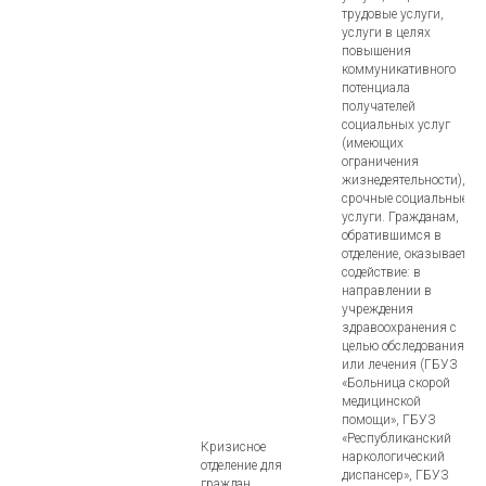
трудовые услуги,
услуги в целях
повышения
коммуникативного
потенциала
получателей
социальных услуг
(имеющих
ограничения
жизнедеятельности),
срочные социальные
услуги. Гражданам,
обратившимся в
отделение, оказывается
содействие: в
направлении в
учреждения
здравоохранения с
целью обследования
или лечения (ГБУЗ
«Больница скорой
медицинской
помощи», ГБУЗ
«Республиканский
Кризисное
наркологический
отделение для
диспансер», ГБУЗ
граждан,