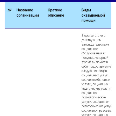
№
Название
Краткое
Виды
организации
описание
оказываемой
помощи
В соответствии с
действующим
законодательством
социальное
обслуживание в
полустационарной
форме включает в
себя предоставление
следующих видов
социальных услуг:
социально-бытовые
услуги, социально-
медицинские услуги,
социально-
психологические
услуги, социально-
педагогические услуги,
социально-правовые
услуги, социально-