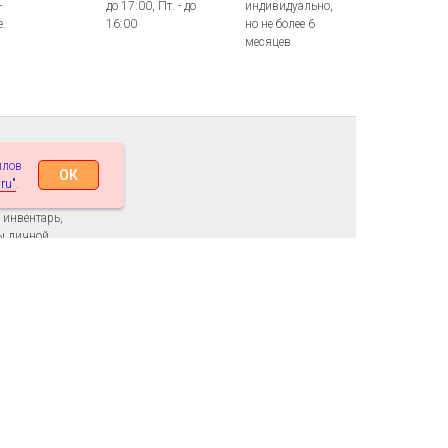
-
до 17:00, Пт. - до
индивидуально,
е.
16:00
но не более 6
месяцев
тельства и
е
йлов
ОК
 состояния
ru"
.
кой
, инвентарь,
ы личной
Отделения
ния), 4).
функционируют
 5).
круглогодично в
кризисной
режиме 7-
тве и
дневной рабочей
йствие в
недели, прием
опровождение
граждан в
ов,
отделение
осуществляется
Только ночное
ствие в
дежурным
пребывание.
 страховое
администратором