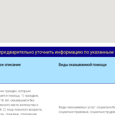
нить информацию по указанным телефонам
Ре
ое описание
Виды оказываемой помощи
рии граждан, которым
ается помощь: 1) граждане,
 18 лет, оказавшиеся без
ленного места жительства и
Виды оказываемых услуг: социально-б
й, 2) лица пожилого возраста,
социально-правовые, социально-трудов
ды, граждане, утратившие