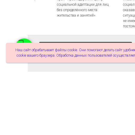
социальной адаптации для лиц
социал
без определённого места
оказав
жительства и занятий»
ситуац
не име
постоя
Добавить место помощи бездомным
Наш сайт обрабатывает файлы cookie. Они помогают делать сайт удобнее
cookie вашего браузера. Обработка данных пользователей осуществляет
Отделе
Отделения ночного пребывания
предна
при комплексных центрах
опреде
социального обслуживания
2,3,5,6
заняти
населения городов
компле
Новороссийска, Туапсе,
оказав