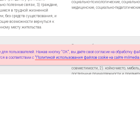
социально-психологические, социально
ьно полезные связи, 3) граждане,
медицинские, социально-педагогически
шиеся в трудной жизненной
ии, без средств существования, и
ющие возможности вернуться к
нному месту жительства.
Гражданам без определенного места жи
занятий предоставляются: 1) временно
 для пользователей. Нажав кнопку "ОК", вы даёте своё согласие на обработку фа
размещение с учетом пола, возраста и
ся в соответствии с
"Политикой использования файлов cookie на сайте milmedia.
здоровья, физической и психологичес
совместимости, 2). койко-место, мебель
постельные принадлежности и предмет
гигиены, 3). бесплатное питание в виде
продуктового набора (в течение прожива
уход и наблюдение (при необходимости),
содействие в преодолении возникшей 
ситуации, 6). содействие в трудоустройс
социально-трудовой адаптации, 7). соде
ния ночного пребывания
организации досуга, 8). Социальное с
значены для лиц без
(содействие в восстановлении документ
лённого места жительства и
удостоверяющих личность, включая
й. В отделениях оказывается
фотографирование на документы, содей
ксная помощь людям,
восстановлении страховых документов:
шимся в трудной жизненной