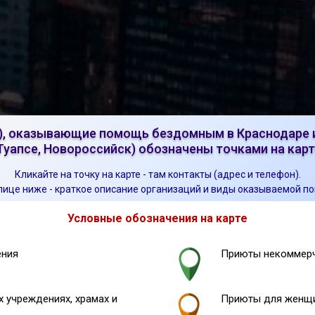
, оказывающие помощь бездомным в Краснодаре и
Туапсе, Новороссийск) обозначены точками на карт
Кликайте на точку на карте - там контакты (адрес и телефон).
лице ниже - краткое описание организаций и виды оказываемой п
Условные обозначения на карте
ения
Приюты некоммерч
 учреждениях, храмах и
Приюты для женщи