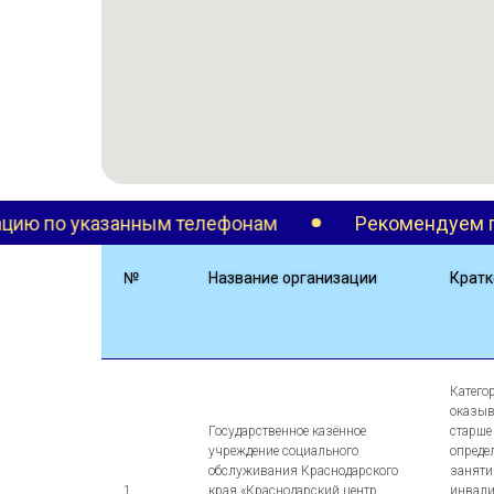
елефонам
Рекомендуем предварительно уточ
№
Название организации
Кратк
Катего
оказыв
Государственное казённое
старше
учреждение социального
опреде
обслуживания Краснодарского
заняти
1
края «Краснодарский центр
инвали