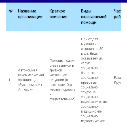
№
Название
Краткое
Виды
Часы
организации
описание
оказываемой
работ
помощи
Приют для
мужчин и
женщин на 30
мест. Виды
оказываемых
Помощь людям,
услуг:
оказавшимся в
социально-
Автономная
трудной
бытовые,
некоммерческая
жизненной
социально-
Режим р
1
организация
ситуации (в
правовые,
Круглос
«Рука помощи г.
частности, без
социально-
Алчевск»
жилья и средств
трудовые,
к
социально-
существованию)
психологические,
социально-
медицинские,
социально-
педагогические.