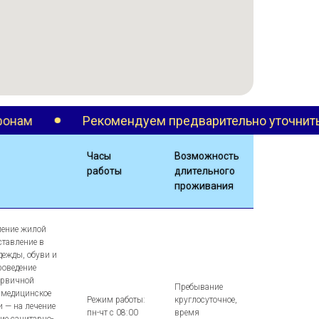
комендуем предварительно уточнить информацию по
Часы
Возможность
работы
длительного
проживания
ление жилой
ставление в
дежды, обуви и
роведение
ервичной
Пребывание
 медицинское
Режим работы:
круглосуточное,
и — на лечение
пн-чт с 08:00
время