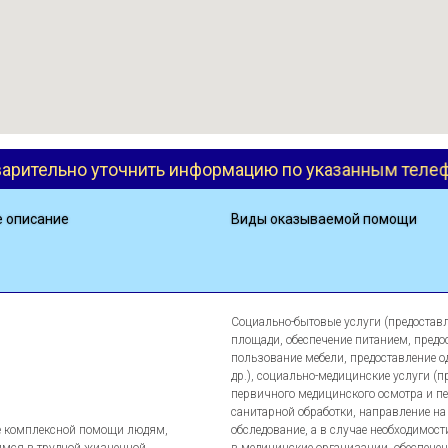
ить информацию по указанным телефонам
Ре
е описание
Виды оказываемой помощи
Социально-бытовые услуги (предостав
площади, обеспечение питанием, предо
пользование мебели, предоставление о
др.), социально-медицинские услуги (п
первичного медицинского осмотра и п
санитарной обработки, направление на
 комплексной помощи людям,
обследование, а в случае необходимост