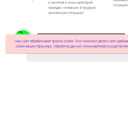
1
оказавши
и занятий и иных категорий
ситуации
граждан, попавших в трудную
жизненную ситуацию»
Добавить место помощи бездомным
Наш сайт обрабатывает файлы cookie. Они помогают делать сайт удобнее
cookie вашего браузера. Обработка данных пользователей осуществляет
ГКУ СО «Тольяттинский
социальный приют для лиц без
Центр со
2
определённого места жительства
для безд
и занятий»