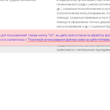
мся в трудной жизненной
в медицинские организации, обеспечен
.
гигиенического ухода с учетом состоян
др.), социально-психологические услуг
психологическое консультирование, п
помощь), социально-правовые услуги 
помощи в оформлении личных докумен
консультирование и др.), социально-тр
(содействие в трудоустройстве)
 для пользователей. Нажав кнопку "ОК", вы даёте своё согласие на обработку фа
ся в соответствии с
"Политикой использования файлов cookie на сайте milmedia.
Предоставление бесплатного временно
(койко-место с постельными принадле
предметами гигиены), трёхразовое или
питание (зависит от отделения), довра
амбулаторная медицинская помощь, с
обработка, консультации врачей, при 
— госпитализация, обеспечение одеждо
циального обслуживания и приют
(если имеющиеся вещи непригодны), с
омных.
оформлении документов (паспорт, СН
медицинский полис), временной регис
прохождении медико-социальной эксп
правовая и социально-консультативн
(трудоустройство, пенсионное обеспече
содействие в оформлении в стационар
учреждения социального обслуживани