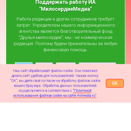
Поддержать работу ИА
"МилосердиеМедиа"
Работа редакции и других сотрудников требует
затрат. Учредителем нашего информационного
агентства является благотворительный фонд
"Друзья милосердия", мы - не коммерческая
редакция. Поэтому будем признательны за любую
финансовую помощь.
100
500
1000
Другая сумма
Наш сайт обрабатывает файлы cookie. Они помогают
делать сайт удобнее для пользователей. Нажав кнопку
"ОК", вы даёте своё согласие на обработку файлов cookie
ОК
вашего браузера. Обработка данных пользователей
осуществляется в соответствии с
"Политикой
Помочь проекту
использования файлов cookie на сайте milmedia.ru"
.
Об ИА
Редакция
Контакты